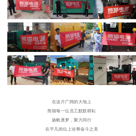
在这片广阔的大地上
熊猫每一位员工默默耕耘
扬帆逐梦，聚力同行
在平凡岗位上诠释奋斗之美