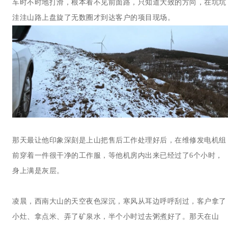
车时不时地打滑，根本看不见前面路，只知道大致的方向，在坑坑
洼洼山路上盘旋了无数圈才到达客户的项目现场。
那天最让他印象深刻是上山把售后工作处理好后，在维修发电机组
前穿着一件很干净的工作服，等他机房内出来已经过了6个小时，
身上满是灰层。
凌晨，西南大山的天空夜色深沉，寒风从耳边呼呼刮过，客户拿了
小灶、拿点米、弄了矿泉水，半个小时过去粥煮好了。那天在山