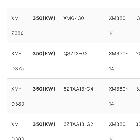
XM-
350(KW)
XMG430
XM380-
3
Z380
14
XM-
350(KW)
QSZ13-G2
XM350-
2
D375
14
XM-
350(KW)
6ZTAA13-G4
XM380-
3
D380
14
XM-
350(KW)
6ZTAA13-G2
XM380-
3
D380
14