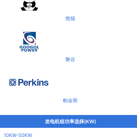
熊猫
磐谷
帕金斯
发电机组功率选择(KW)
10KW-50KW