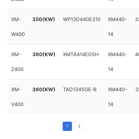
XM-
350(KW)
WP13D440E310
XM440-
3
W400
14
XM-
360(KW)
XMTAA14EG5H
XM440-
4
Z400
14
XM-
360(KW)
TAD1345GE-B
XM440-
3
V400
14
1
2