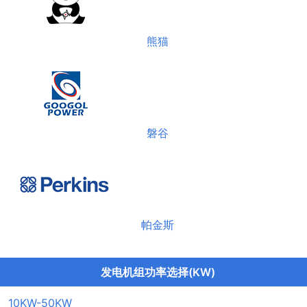
熊猫
磐谷
帕金斯
发电机组功率选择(KW)
10KW-50KW