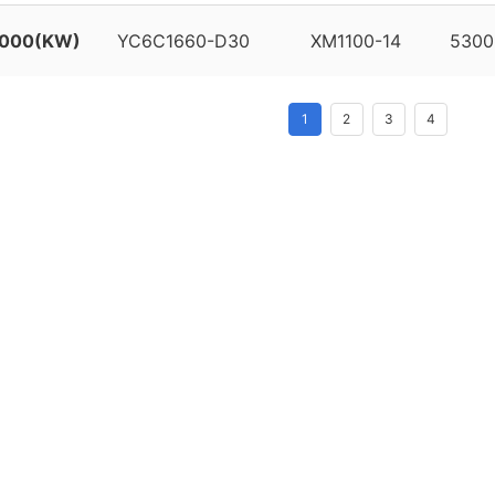
1000(KW)
YC6C1660-D30
XM1100-14
5300
1
2
3
4