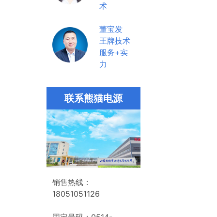
术
董宝发
王牌技术
服务+实
力
联系熊猫电源
销售热线：
18051051126
固定号码：0514-