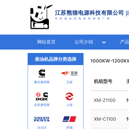
江苏熊猫电源科技有限公司
专业柴油发电机组制造厂家
as the 
网站首页
公司介绍
产
柴油机品牌分类选择
1000KW-120
机组型号
重庆康明斯
玉柴
XM-Z1100
东风康明斯
上柴
XM-C1100
沃尔沃
奔驰