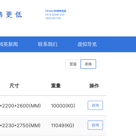
7X24小时销售热线
格更低
0514-82887220
18051051126
精英新闻
联系我们
虚拟导览
竖版
表格
尺寸
重量
操作
*2200*2600(MM)
10000(KG)
咨询
*2230*2750(MM)
11049(KG)
咨询