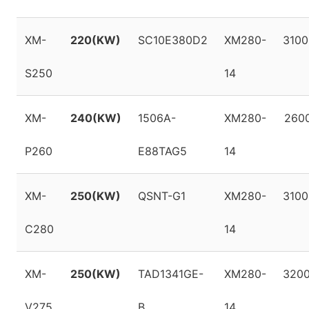
XM-
220(KW)
SC10E380D2
XM280-
3100
S250
14
XM-
240(KW)
1506A-
XM280-
260
P260
E88TAG5
14
XM-
250(KW)
QSNT-G1
XM280-
3100
C280
14
XM-
250(KW)
TAD1341GE-
XM280-
3200
V275
B
14