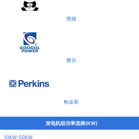
熊猫
磐谷
帕金斯
发电机组功率选择(KW)
10KW-50KW