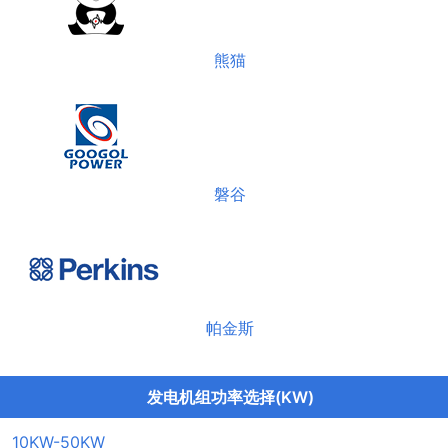
熊猫
磐谷
帕金斯
发电机组功率选择(KW)
10KW-50KW