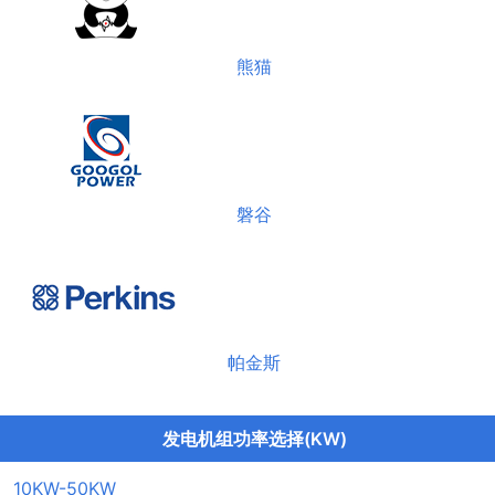
熊猫
磐谷
帕金斯
发电机组功率选择(KW)
10KW-50KW