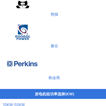
熊猫
磐谷
帕金斯
发电机组功率选择(KW)
10KW-50KW