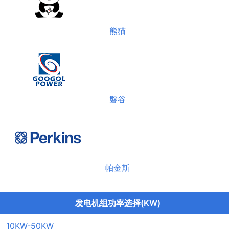
熊猫
磐谷
帕金斯
发电机组功率选择(KW)
10KW-50KW