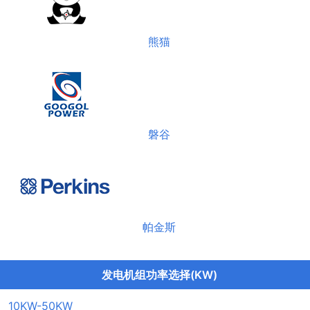
熊猫
磐谷
帕金斯
发电机组功率选择(KW)
10KW-50KW